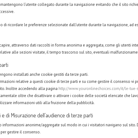
mantengono l’utente collegato durante la navigazione evitando che il sito richied
ccessive.
 di ricordare le preferenze selezionate dall’utente durante la navigazione, ad 
apire, attraverso dati raccolti in forma anonima e aggregata, come gli utenti inte
lative alle sezioni visitate, il tempo trascorso sul sito, eventuali malfunzionamen
parti
ngono installati anche cookie gestiti da terze parti.
rmazioni relative a questi cookie di terze parti e su come gestire il consenso vi 
uito. Inoltre accedendo alla pagina
http://www.youronlinechoices.com/it/le-tue-
amentale oltre che disattivare o attivare i cookie delle società elencate che lavor
lizzare informazioni utili alla fruizione della pubblicità.
ci e di Misurazione dell’audience di terze parti
informazioni anonime/aggregate sul modo in cui i visitatori navigano sul sito. Di 
 per gestire il consenso.