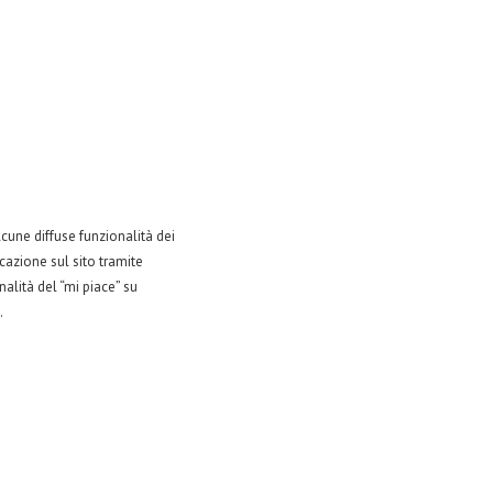
lcune diffuse funzionalità dei
icazione sul sito tramite
alità del “mi piace” su
.