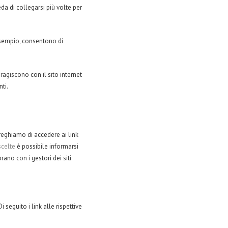
a di collegarsi più volte per
esempio, consentono di
ragiscono con il sito internet
ti.
preghiamo di accedere ai link
scelte
è possibile informarsi
ano con i gestori dei siti
seguito i link alle rispettive