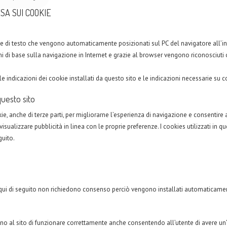
SA SUI COOKIE
ile di testo che vengono automaticamente posizionati sul PC del navigatore all’in
di base sulla navigazione in Internet e grazie al browser vengono riconosciuti ogn
 le indicazioni dei cookie installati da questo sito e le indicazioni necessarie su 
questo sito
ie, anche di terze parti, per migliorarne l’esperienza di navigazione e consentire a
 visualizzare pubblicità in linea con le proprie preferenze. I cookies utilizzati in q
guito.
ti qui di seguito non richiedono consenso perciò vengono installati automaticame
o al sito di funzionare correttamente anche consentendo all’utente di avere un