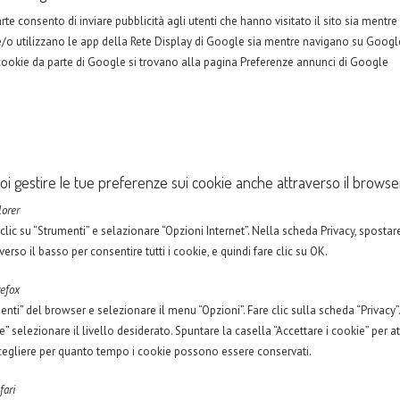
rte consento di inviare pubblicità agli utenti che hanno visitato il sito sia mentre
e/o utilizzano le app della Rete Display di Google sia mentre navigano su Googl
ei cookie da parte di Google si trovano alla pagina Preferenze annunci di Google
oi gestire le tue preferenze sui cookie anche attraverso il browse
lorer
e clic su “Strumenti” e selazionare “Opzioni Internet”. Nella scheda Privacy, spostare
verso il basso per consentire tutti i cookie, e quindi fare clic su OK.
refox
nti” del browser e selezionare il menu “Opzioni”. Fare clic sulla scheda “Privacy”
 selezionare il livello desiderato. Spuntare la casella “Accettare i cookie” per att
 Scegliere per quanto tempo i cookie possono essere conservati.
fari