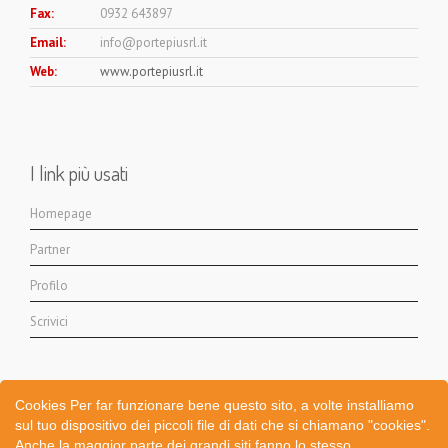
Fax:
0932 643897
Email:
info@portepiusrl.it
Web:
www.portepiusrl.it
I link più usati
Homepage
Partner
Profilo
Scrivici
Cookies Per far funzionare bene questo sito, a volte installiamo
sul tuo dispositivo dei piccoli file di dati che si chiamano "cookies".
Anche la maggior parte dei grandi siti fanno lo stesso.