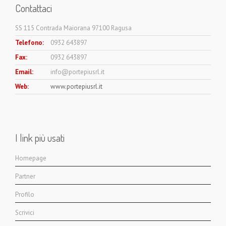
Contattaci
SS 115 Contrada Maiorana 97100 Ragusa
Telefono:
0932 643897
Fax:
0932 643897
Email:
info@portepiusrl.it
Web:
www.portepiusrl.it
I link più usati
Homepage
Partner
Profilo
Scrivici